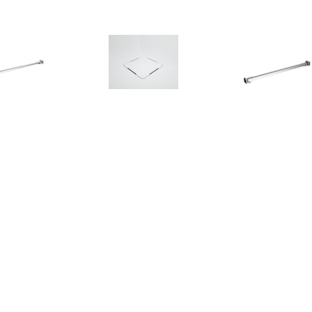
€ 24.00
€ 54.95
€ 21.
bilisatiestang voor
Douchebak Afvoer
Stabilisaties
dwand 70-120 cm
Texence Meegeleverd in
badwand 47,5 c
roestvrij staal
Kleur van Douchebak (+
staal
€75,00)