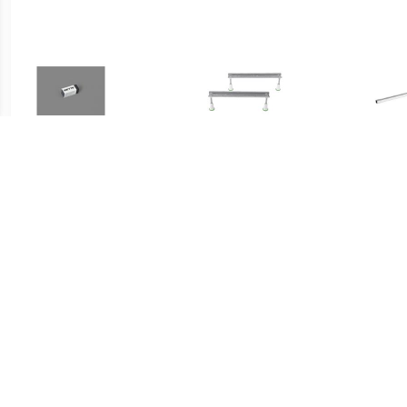
€ 18.22
€ 38.50
Bette Universeel Emaille
Badsteunpoten 745 mm
Sta
Pen
Paar tbv Douchebak
ba