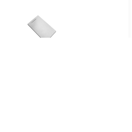
00
€ 74.79
tang voor
Douchebak Talpo
m roestvrij
140x90x3 cm
Composietsteen Mat Wit