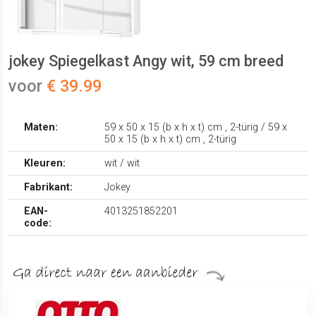
jokey Spiegelkast Angy wit, 59 cm breed
voor
€ 39.99
Maten:
59 x 50 x 15 (b x h x t) cm , 2-türig / 59 x
50 x 15 (b x h x t) cm , 2-türig
Kleuren:
wit / wit
Fabrikant:
Jokey
EAN-
4013251852201
code: