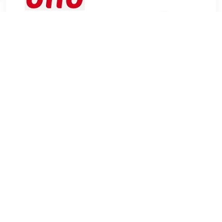
€ 39.99
Verzenden: € 4.95
Levertijd, twee weken
jokey Spiegelkast Angy wit, 59 cm breed
TERUG
Algemeen
Koopadvies, FAQ over?
Privacy Policy