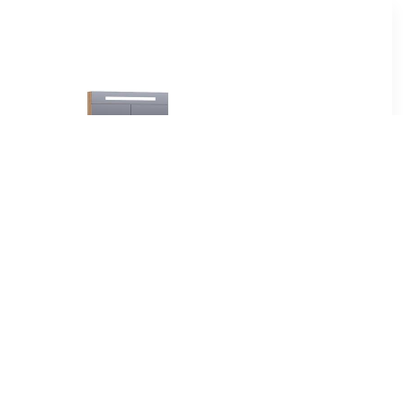
00
€ 372.80
gelkast
Saniclass 2.0 spiegelkast
 massief
80x70x15cm verlichting
ut
geintegreerd rechthoek 2
draaideuren Old Castle
MFC 7337