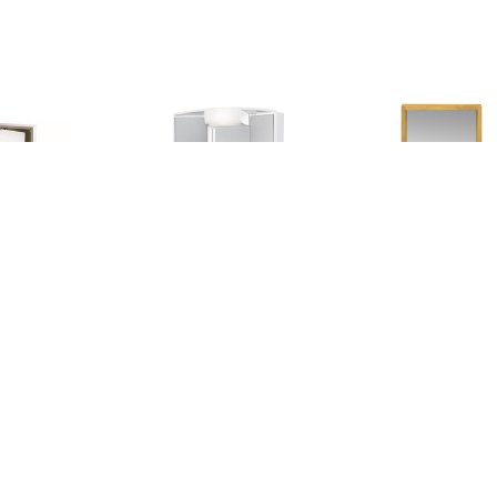
€ 74.99
€ 59.00
€ 31.
Spiegelkast Look
Angy spiegelkast met
vidaXL Spie
1x38x18 cm Rvs
verlichting 59cm wit
30x10x40 cm
teakho