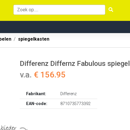
belen
spiegelkasten
Differenz Differnz Fabulous spieg
v.a.
€ 156.95
Fabrikant:
Differenz
EAN-code:
8710735773392