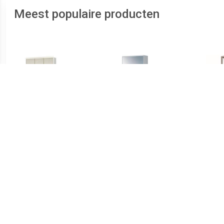
Meest populaire producten
€ 43.25
€ 64.99
Lymo Spiegelkast 58cm
kunststof medicijnkast
wit
met spiegel 45x35x15cm
5