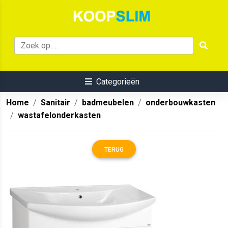
Categorieën
Home
Sanitair
badmeubelen
onderbouwkasten
wastafelonderkasten
TERUG